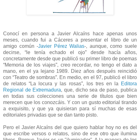
Conocí en persona a Javier Alcaíns hace apenas unos
meses, cuando fui a Cáceres a presentar el libro de un
amigo común -
Javier Pérez Walias
-, aunque, como suele
decirse, “le tenía echado el ojo” desde hacía años,
concretamente desde que publicó su primer libro de poemas
“Memoria de los viajes”, creo recordar, no tengo el dato a
mano, en el ya lejano 1989. Diez años después reincidió
con “Teatro de sombras”. En medio, en el 97, publicó el libro
de relatos “La locura y las rosas”, los tres en la
Editora
Regional de Extremadura
, que, dicho sea de paso, publica
en todas sus colecciones una serie de títulos que bien
merecen que los conozcáis. Y con un gusto editorial tirando
a exquisito, y que ya quisieran para sí muchas de esas
editoriales privadas que se dan tanto pisto.
Pero el Javier Alcaíns del que quiero hablar hoy no es del
que escribe versos o relatos, sino de ese otro que ilumina
libros. Porque Javier es un "iluminador". A la manera de los